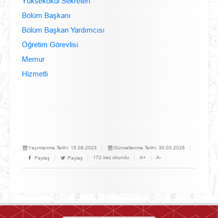
Yüksekokul Sekreteri
Bölüm Başkanı
Bölüm Başkan Yardımcısı
Öğretim Görevlisi
Memur
Hizmetli
Yayınlanma Tarihi:
15.09.2023
Güncellenme Tarihi:
30.03.2026
172 kez okundu
A+
A-
Paylaş
Paylaş