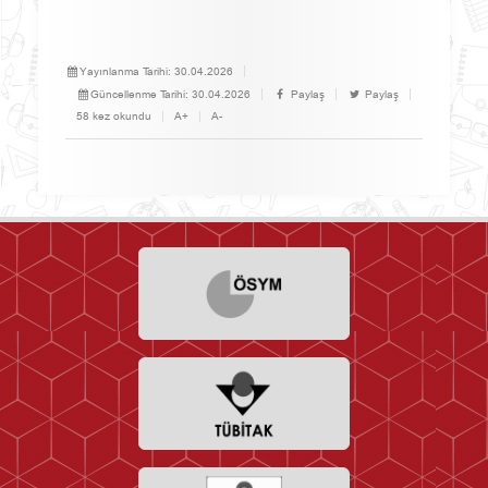
Yayınlanma Tarihi:
30.04.2026
Güncellenme Tarihi:
30.04.2026
Paylaş
Paylaş
58 kez okundu
A+
A-