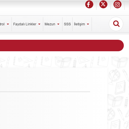
trol
Faydalı Linkler
Mezun
SSS
İletişim