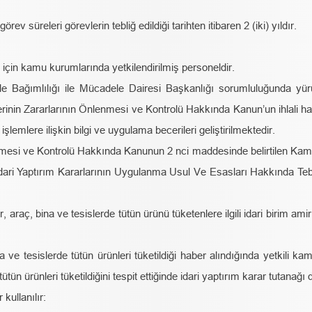
rev süreleri görevlerin tebliğ edildiği tarihten itibaren 2 (iki) yıldır.
çin kamu kurumlarında yetkilendirilmiş personeldir.
 Bağımlılığı ile Mücadele Dairesi Başkanlığı sorumluluğunda yür
inin Zararlarının Önlenmesi ve Kontrolü Hakkında Kanun’un ihlali h
şlemlere ilişkin bilgi ve uygulama becerileri geliştirilmektedir.
enmesi ve Kontrolü Hakkında Kanunun 2 nci maddesinde belirtilen Kam
dari Yaptırım Kararlarının Uygulanma Usul Ve Esasları Hakkında Teb
raç, bina ve tesislerde tütün ürünü tüketenlere ilgili idari birim amirin
e tesislerde tütün ürünleri tüketildiği haber alındığında yetkili kamu
ün ürünleri tüketildiğini tespit ettiğinde idari yaptırım karar tutanağı 
 kullanılır: