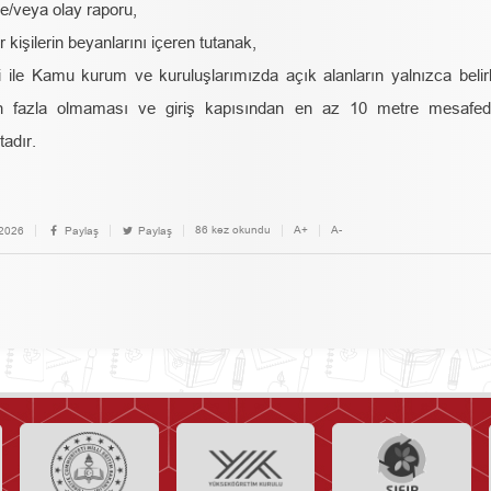
e/veya olay raporu,
 kişilerin beyanlarını içeren tutanak,
ile Kamu kurum ve kuruluşlarımızda açık alanların yalnızca belirl
an fazla olmaması ve giriş kapısından en az 10 metre mesafe
adır.
86 kez okundu
A+
A-
.2026
Paylaş
Paylaş