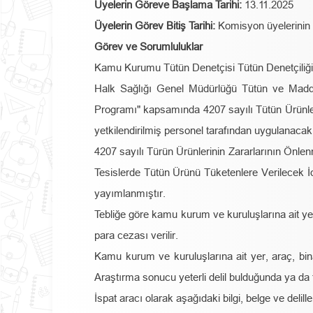
Üyelerin Göreve Başlama Tarihi:
13.11.2025
Üyelerin Görev Bitiş Tarihi:
Komisyon üyelerinin gö
Görev ve Sorumluluklar
Kamu Kurumu Tütün Denetçisi Tütün Denetçiliği i
Halk Sağlığı Genel Müdürlüğü Tütün ve Madde
Programı" kapsamında 4207 sayılı Tütün Ürünler
yetkilendirilmiş personel tarafından uygulanacak i
4207 sayılı Türün Ürünlerinin Zararlarının Önl
Tesislerde Tütün Ürünü Tüketenlere Verilecek İ
yayımlanmıştır.
Tebliğe göre kamu kurum ve kuruluşlarına ait yer, a
para cezası verilir.
Kamu kurum ve kuruluşlarına ait yer, araç, bina v
Araştırma sonucu yeterli delil bulduğunda ya da tüt
İspat aracı olarak aşağıdaki bilgi, belge ve deliller