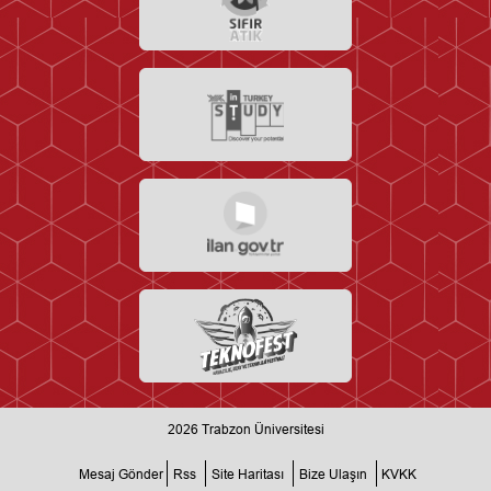
2026
Trabzon Üniversitesi
Mesaj Gönder
Rss
Site Haritası
Bize Ulaşın
KVKK