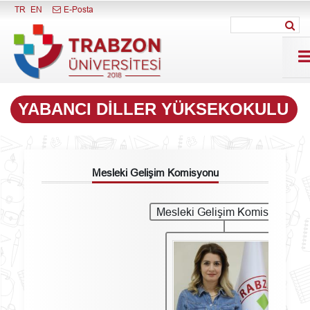
Menüyü Kapat
TR
EN
E-Posta
YABANCI DILLER YÜKSEKOKULU
Mesleki Gelişim Komisyonu
Mesleki Gelişim Komisyonu