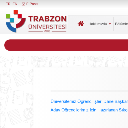
Menüyü Kapat
TR
EN
E-Posta
Hakkımızda
Bölüml
Üniversitemiz Öğrenci İşleri Daire Başkan
Aday Öğrencilerimiz İçin Hazırlanan Sıkç