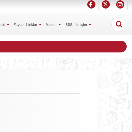
trol
Faydalı Linkler
Mezun
SSS
İletişim