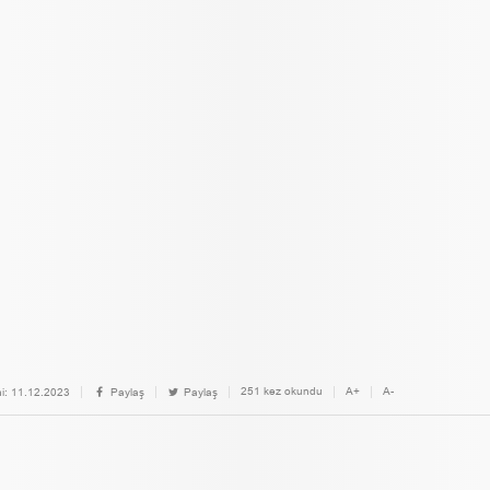
251 kez okundu
A+
A-
i:
11.12.2023
Paylaş
Paylaş