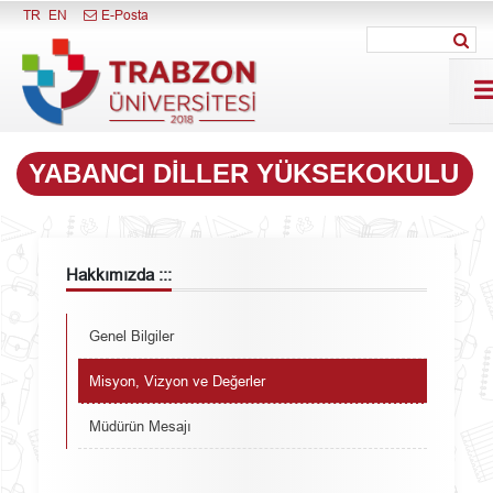
Menüyü Kapat
TR
EN
E-Posta
YABANCI DILLER YÜKSEKOKULU
Hakkımızda :::
Genel Bilgiler
Misyon, Vizyon ve Değerler
Müdürün Mesajı