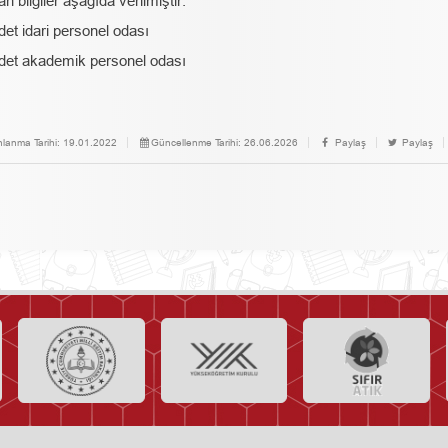
n bilgiler aşağıda verilmiştir:
det idari personel odası
det akademik personel odası
nlanma Tarihi:
19.01.2022
Güncellenme Tarihi:
26.06.2026
Paylaş
Paylaş