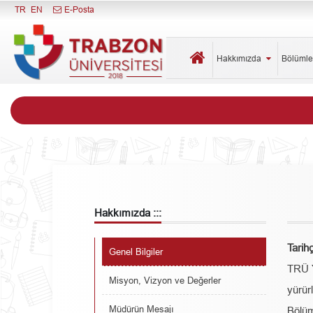
Menüyü Kapat
TR
EN
E-Posta
Hakkımızda
Bölüml
Hakkımızda :::
Tarih
Genel Bilgiler
TRÜ Y
Misyon, Vizyon ve Değerler
yürür
Müdürün Mesajı
Bölüm