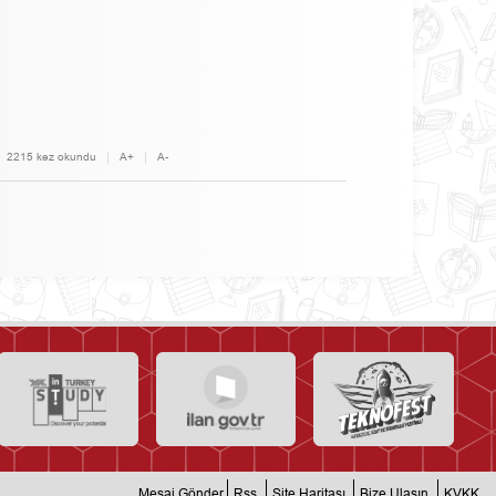
2215 kez okundu
A+
A-
Mesaj Gönder
Rss
Site Haritası
Bize Ulaşın
KVKK