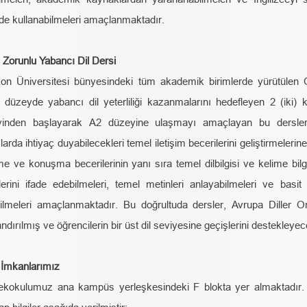
de kullanabilmeleri amaçlanmaktadır.
 Zorunlu Yabancı Dil Dersi
on Üniversitesi bünyesindeki tüm akademik birimlerde yürütülen Or
 düzeyde yabancı dil yeterliliği kazanmalarını hedefleyen 2 (iki)
yinden başlayarak A2 düzeyine ulaşmayı amaçlayan bu dersler
larda ihtiyaç duyabilecekleri temel iletişim becerilerini geliştirmele
me ve konuşma becerilerinin yanı sıra temel dilbilgisi ve kelime bilg
lerini ifade edebilmeleri, temel metinleri anlayabilmeleri ve basit i
ilmeleri amaçlanmaktadır. Bu doğrultuda dersler, Avrupa Diller
andırılmış ve öğrencilerin bir üst dil seviyesine geçişlerini destekleye
i İmkanlarımız
kokulumuz ana kampüs yerleşkesindeki F blokta yer almaktadır. Ya