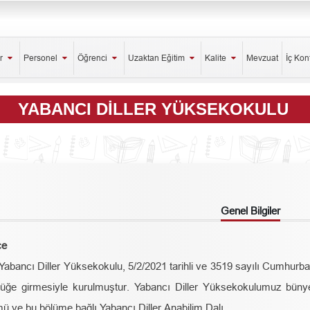
er
Personel
Öğrenci
Uzaktan Eğitim
Kalite
Mevzuat
İç Kon
YABANCI DILLER YÜKSEKOKULU
Genel Bilgiler
çe
abancı Diller Yüksekokulu, 5/2/2021 tarihli ve 3519 sayılı Cumhur
lüğe girmesiyle kurulmuştur. Yabancı Diller Yüksekokulumuz bünye
ü ve bu bölüme bağlı Yabancı Diller Anabilim Dalı.