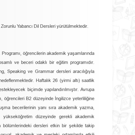
Zorunlu Yabancı Dil Dersleri yürütülmektedir.
ık Programı, öğrencilerin akademik yaşamlarında
apsamlı ve beceri odaklı bir eğitim programıdır.
g, Speaking ve Grammar dersleri aracılığıyla
 hedeflenmektedir. Haftalık 26 (yirmi altı) saatlik
destekleyecek biçimde yapılandırılmıştır. Avrupa
ğrencileri B2 düzeyinde İngilizce yeterliliğine
uşma becerilerinin yanı sıra akademik yazma,
i yükseköğretim düzeyinde gerekli akademik
 bölümlerindeki dersleri etkin bir şekilde takip
 sosyal, akademik ve mesleki ortamlarda etkili