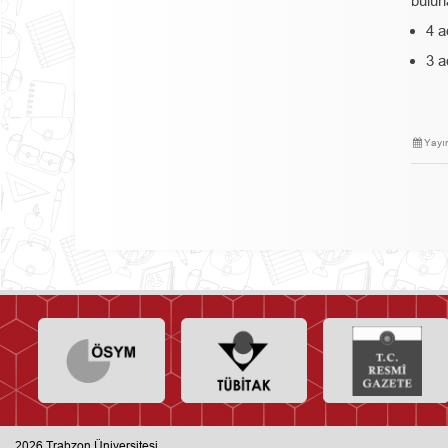
buluna
4 a
3 a
Yayı
2026
Trabzon Üniversitesi