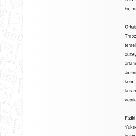
biçim
Ortak
Trabz
temel
düze
ortam
dinle
kendi
kurab
yapıl
Fizik
Yükse