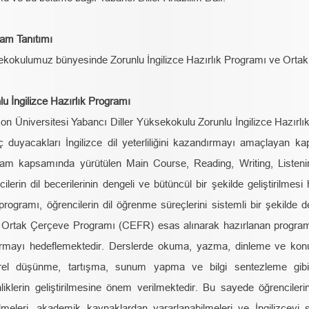
am Tanıtımı
kokulumuz bünyesinde Zorunlu İngilizce Hazırlık Programı ve Ortak 
lu İngilizce Hazırlık Programı
on Üniversitesi Yabancı Diller Yüksekokulu Zorunlu İngilizce Hazırl
aç duyacakları İngilizce dil yeterliliğini kazandırmayı amaçlayan k
am kapsamında yürütülen Main Course, Reading, Writing, Listenin
cilerin dil becerilerinin dengeli ve bütüncül bir şekilde geliştirilmesi
programı, öğrencilerin dil öğrenme süreçlerini sistemli bir şekilde 
r Ortak Çerçeve Programı (CEFR) esas alınarak hazırlanan program, ö
ırmayı hedeflemektedir. Derslerde okuma, yazma, dinleme ve kon
tirel düşünme, tartışma, sunum yapma ve bilgi sentezleme gib
nliklerin geliştirilmesine önem verilmektedir. Bu sayede öğrencilerin
lmeleri, akademik kaynaklardan yararlanabilmeleri ve İngilizceyi