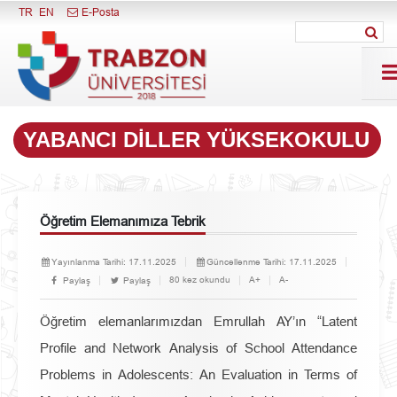
Menüyü Kapat
TR
EN
E-Posta
YABANCI DILLER YÜKSEKOKULU
Öğretim Elemanımıza Tebrik
Yayınlanma Tarihi:
17.11.2025
Güncellenme Tarihi:
17.11.2025
80 kez okundu
A+
A-
Paylaş
Paylaş
Öğretim elemanlarımızdan Emrullah AY’ın
“Latent
Profile and Network Analysis of School Attendance
Problems in Adolescents: An Evaluation in Terms of