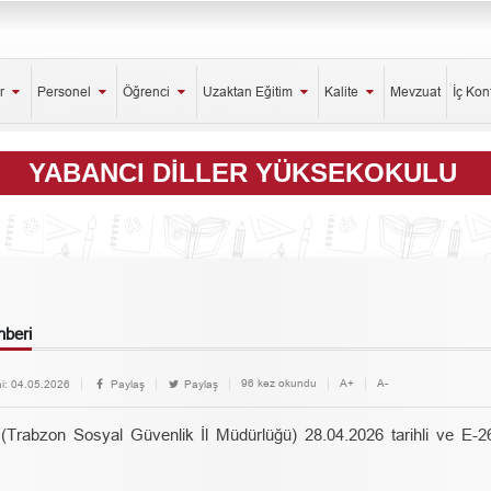
er
Personel
Öğrenci
Uzaktan Eğitim
Kalite
Mevzuat
İç Kon
YABANCI DILLER YÜKSEKOKULU
hberi
96 kez okundu
A+
A-
i:
04.05.2026
Paylaş
Paylaş
Trabzon Sosyal Güvenlik İl Müdürlüğü) 28.04.2026 tarihli ve E-