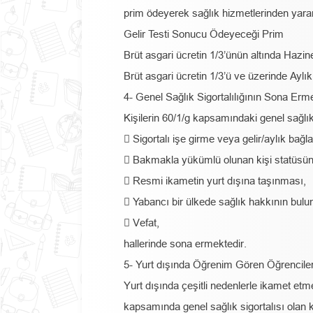
prim ödeyerek sağlık hizmetlerinden yara
Gelir Testi Sonucu Ödeyeceği Prim
Brüt asgari ücretin 1/3’ünün altında Hazin
Brüt asgari ücretin 1/3’ü ve üzerinde Aylı
4- Genel Sağlık Sigortalılığının Sona Erm
Kişilerin 60/1/g kapsamındaki genel sağlık s
 Sigortalı işe girme veya gelir/aylık bağ
 Bakmakla yükümlü olunan kişi statüsün
 Resmi ikametin yurt dışına taşınması,
 Yabancı bir ülkede sağlık hakkının bul
 Vefat,
hallerinde sona ermektedir.
5- Yurt dışında Öğrenim Gören Öğrencil
Yurt dışında çeşitli nedenlerle ikamet et
kapsamında genel sağlık sigortalısı olan kiş