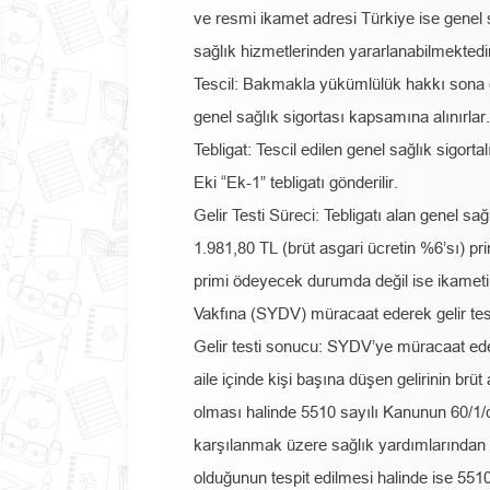
ve resmi ikamet adresi Türkiye ise genel 
sağlık hizmetlerinden yararlanabilmektedir
Tescil: Bakmakla yükümlülük hakkı sona e
genel sağlık sigortası kapsamına alınırlar.
Tebligat: Tescil edilen genel sağlık sigorta
Eki “Ek-1” tebligatı gönderilir.
Gelir Testi Süreci: Tebligatı alan genel sağl
1.981,80 TL (brüt asgari ücretin %6’sı) pr
primi ödeyecek durumda değil ise ikame
Vakfına (SYDV) müracaat ederek gelir testi
Gelir testi sonucu: SYDV’ye müracaat ederek
aile içinde kişi başına düşen gelirinin brüt
olması halinde 5510 sayılı Kanunun 60/1/
karşılanmak üzere sağlık yardımlarından f
olduğunun tespit edilmesi halinde ise 55