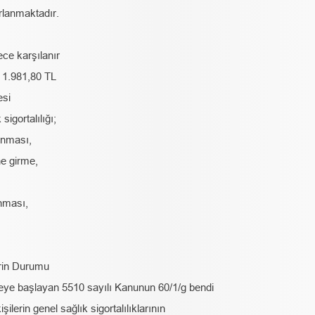
rlanmaktadır.
ece karşılanır
k 1.981,80 TL
esi
igortalılığı;
lanması,
e girme,
unması,
erin Durumu
meye başlayan 5510 sayılı Kanunun 60/1/g bendi
ilerin genel sağlık sigortalılıklarının