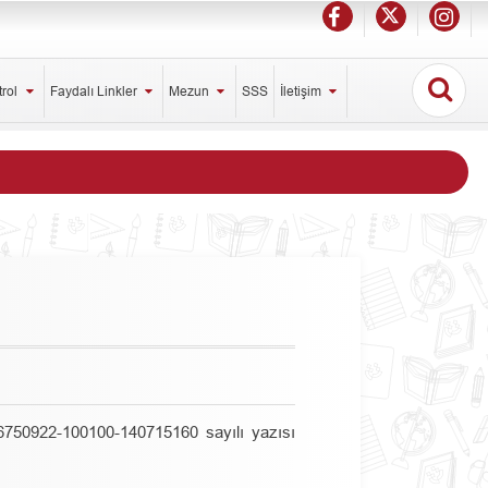
trol
Faydalı Linkler
Mezun
SSS
İletişim
26750922-100100-140715160 sayılı yazısı