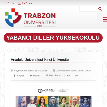
Menüyü Kapat
TR
EN
E-Posta
YABANCI DILLER YÜKSEKOKULU
Anadolu Üniversitesi İkinci Üniversite
Yayınlanma Tarihi:
26.09.2025
Güncellenme Tarihi:
26.09.2025
19 kez okundu
A+
A-
Paylaş
Paylaş